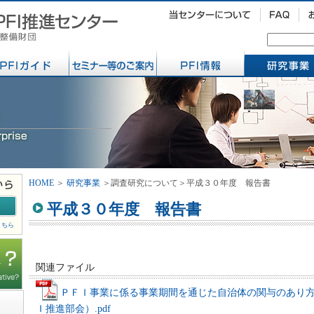
HOME
＞
研究事業
＞調査研究について＞平成３０年度 報告書
平成３０年度 報告書
こちら
関連ファイル
ＰＦＩ事業に係る事業期間を通じた自治体の関与のあり
Ｉ推進部会）.pdf