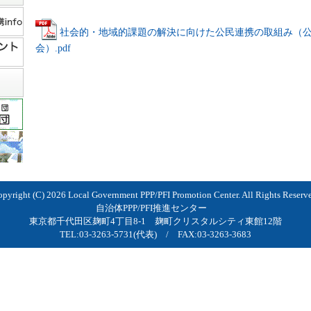
社会的・地域的課題の解決に向けた公民連携の取組み（
会）.pdf
opyright (C)
2026 Local Government PPP/PFI Promotion Center. All Rights Reserv
自治体PPP/PFI推進センター
東京都千代田区麹町4丁目8-1 麹町クリスタルシティ東館12階
TEL:03-3263-5731(代表) / FAX:03-3263-3683